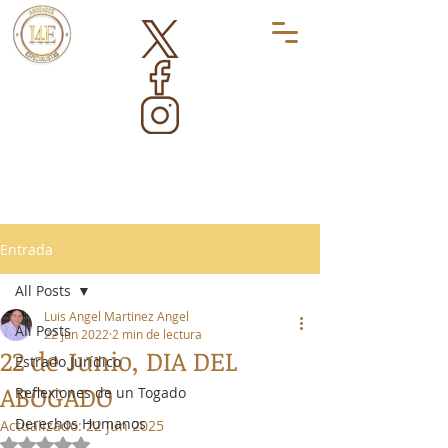
Entrada
All Posts
Luis Angel Martinez Angel
All Posts
22 jun 2022
2 min de lectura
22 de Junio, DIA DEL
Estrado Jurídico
ABOGADO
Reflexiones de un Togado
Derechos Humanos
Actualizado:
22 jun 2025
Obtuvo NaN de 5 estrellas.