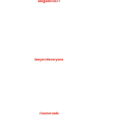
abogadorios77
lawyers4everyone
riosmercado