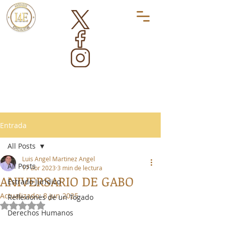
Entrada
All Posts
Luis Angel Martinez Angel
All Posts
17 abr 2023
3 min de lectura
ANIVERSARIO DE GABO
Estrado Jurídico
Actualizado:
8 jun 2025
Reflexiones de un Togado
Obtuvo NaN de 5 estrellas.
Derechos Humanos