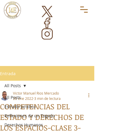
Entrada
All Posts
Victor Manuel Rios Mercado
All Posts
20 ene 2022
3 min de lectura
COMPETENCIAS DEL
Estrado Jurídico
ESTADO Y DERECHOS DE
Reflexiones de un Togado
Derechos Humanos
LOS ESPACIOS-CLASE 3-