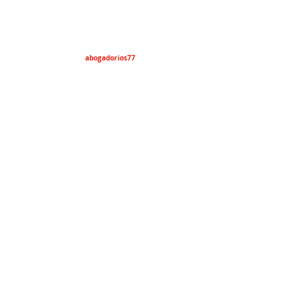
abogadorios77
lawyers4everyone