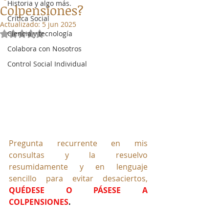
Historia y algo más.
Colpensiones?
Crítica Social
Actualizado:
5 jun 2025
Ciencia y tecnología
Obtuvo NaN de 5 estrellas.
Colabora con Nosotros
Control Social Individual
Pregunta recurrente en mis 
consultas y la resuelvo 
resumidamente y en lenguaje 
sencillo para evitar desaciertos,
QUÉDESE O PÁSESE A 
COLPENSIONES
.