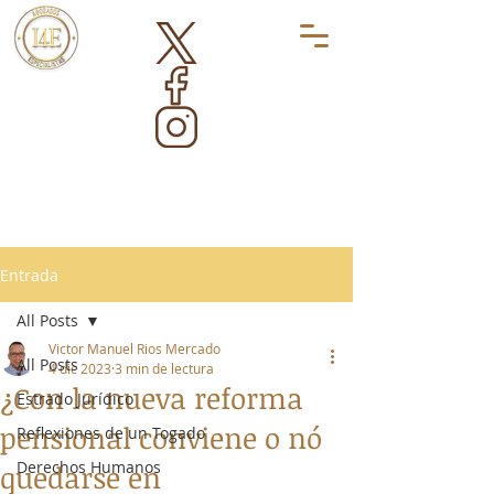
Entrada
All Posts
Victor Manuel Rios Mercado
All Posts
4 dic 2023
3 min de lectura
¿Con la nueva reforma
Estrado Jurídico
pensional conviene o nó
Reflexiones de un Togado
Derechos Humanos
quedarse en