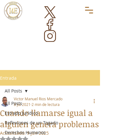
Entrada
All Posts
Victor Manuel Rios Mercado
All Posts
8 jul 2021
2 min de lectura
Cuando llamarse igual a
Estrado Jurídico
alguien genera problemas
Reflexiones de un Togado
Derechos Humanos
Actualizado:
9 jun 2025
Obtuvo NaN de 5 estrellas.