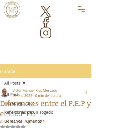
Entrada
All Posts
Victor Manuel Rios Mercado
All Posts
23 ene 2022
10 min de lectura
Diferencias entre el P.E.P y
Estrado Jurídico
el P.E.P FF:
Reflexiones de un Togado
Derechos Humanos
Actualizado:
9 jun 2025
Obtuvo NaN de 5 estrellas.