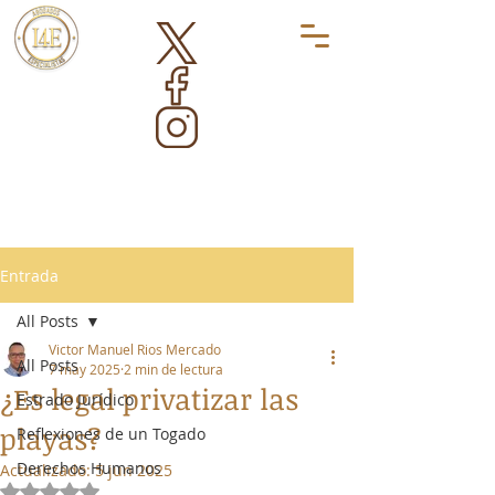
Entrada
All Posts
Victor Manuel Rios Mercado
All Posts
7 may 2025
2 min de lectura
¿Es legal privatizar las
Estrado Jurídico
playas?
Reflexiones de un Togado
Derechos Humanos
Actualizado:
5 jun 2025
Obtuvo NaN de 5 estrellas.