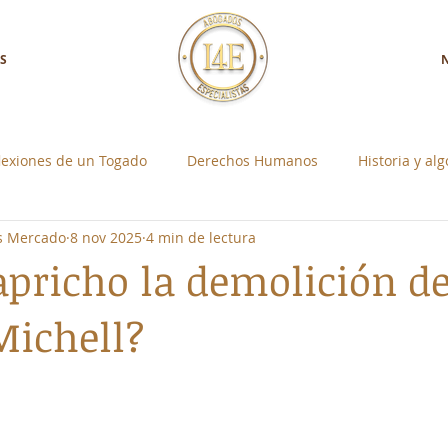
S
lexiones de un Togado
Derechos Humanos
Historia y al
os Mercado
8 nov 2025
4 min de lectura
a con Nosotros
Control Social Individual
apricho la demolición de
Michell?
strellas.