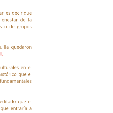
el interés general frente al particular, es decir que 
ienestar de la 
s o de grupos 
uilla quedaron 
I.
lturales en el 
stórico que el 
fundamentales 
editado que el 
 que entraría a 