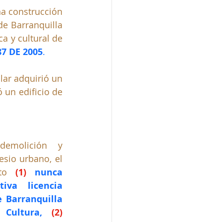
a construcción 
ilegal que se mantiene en pie desde el año 2010 en el barrio El Prado de Barranquilla 
a y cultural de 
7 DE 2005
.
lar adquirió un 
 un edificio de 
molición y 
sio urbano, el 
to
(1)
nunca 
va licencia 
 Barranquilla 
 Cultura, 
(2) 