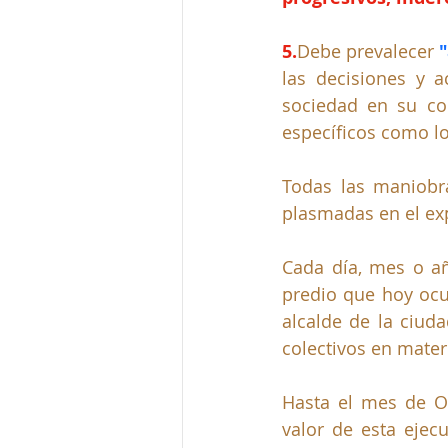
5.
De
be prevalecer 
las decisiones y a
sociedad en su con
específicos como lo
Todas las maniobra
plasmadas en el ex
Cada día, mes o añ
predio que hoy ocup
alcalde de la ciud
colectivos en materi
Hasta el mes de Oc
valor de esta ejec