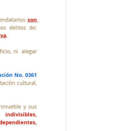
rendatarios
son 
por los delitos de: 
iva
.
io, ni  alegar 
ución No. 0361 
ción cultural, 
inmueble y sus 
 indivisibles, 
ependientes, 