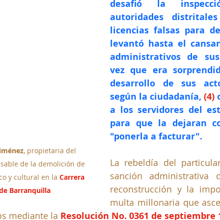
desafió la inspecc
autoridades distritales
licencias falsas para de
levantó hasta el cansanc
administrativos de sus
vez que era sorprendid
desarrollo de sus acto
según la ciudadanía, 
(4) 
a los servidores del es
para que la dejaran co
"ponerla a facturar".
Jiménez
, propietaria del 
La rebeldía del particula
nsable de la demolición de 
sanción administrativa d
o y cultural en la 
Carrera 
reconstrucción y la impo
de Barranquilla
multa millonaria que asc
os mediante la
 Resolución No. 0361 de septiembre 