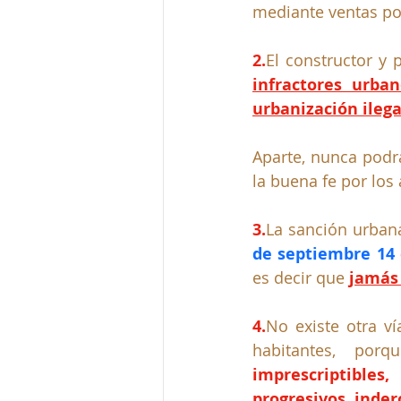
mediante ventas por
2.
El constructor y 
infractores urba
urbanización ilega
Aparte, nunca podrá
la buena fe por los 
3.
La
sanción urbana
de septiembre 14 
es decir que
jamás 
4.
No
 existe otra v
habitantes, por
imprescriptibles
progresivos, inder