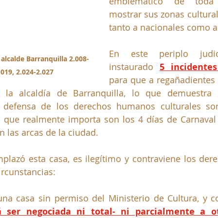
emblemático de toda
mostrar sus zonas culturale
tanto a nacionales como a
En este periplo judic
alcalde Barranquilla 2.008-
instaurado 
5 incidente
.019, 2.024-2.027
para que a regañadientes s
r la alcaldía de Barranquilla, lo que demuestra 
n defensa de los derechos humanos culturales so
que realmente importa son los 4 días de Carnaval c
n las arcas de la ciudad.
mplazó esta casa, es ilegítimo y contraviene los de
ircunstancias:
na casa sin permiso del Ministerio de Cultura, y co
 ser negociada ni total- ni parcialmente a o