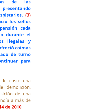
ión de las 
 presentando 
spistarlos, 
(3) 
io los sellos 
pensión cada 
o durante el 
s ilegales y 
ofreció coimas 
tado de turno 
ntinuar para 
r le costó una 
e demolición, 
sición de una 
endía a más de 
14 de 2010
.