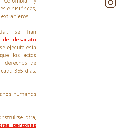
 Colombia y 
s e históricas, 
 extranjeros.
ial, se han 
s de desacato
e ejecute esta 
que los actos 
n derechos de 
ada 365 días, 
rechos humanos 
nstruirse otra,
tras personas