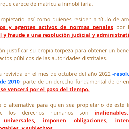
que carece de matrícula inmobiliaria.
propietario, así como quienes residen a título de ar
nos y agentes activos de normas penales
l y fraude a una resolución judicial y administrat
n justificar su propia torpeza para obtener un benefic
actos públicos de las autoridades distritales.
 revivida en el mes de octubre del año 2022
 -resol
de 2010- 
parte de un derecho fundamental de orienta
se vencerá por el paso del tiempo.
ía o alternativa para quien sea propietario de este 
que los derechos humanos son
inalienables,
, universales, imponen obligaciones, interd
ogables, y subjetivos.