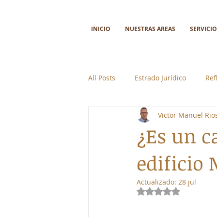
INICIO
NUESTRAS AREAS
SERVICIO
All Posts
Estrado Jurídico
Ref
Victor Manuel Ri
Ciencia y tecnología
Colabor
¿Es un c
edificio 
Actualizado:
28 jul
Obtuvo NaN de 5 e