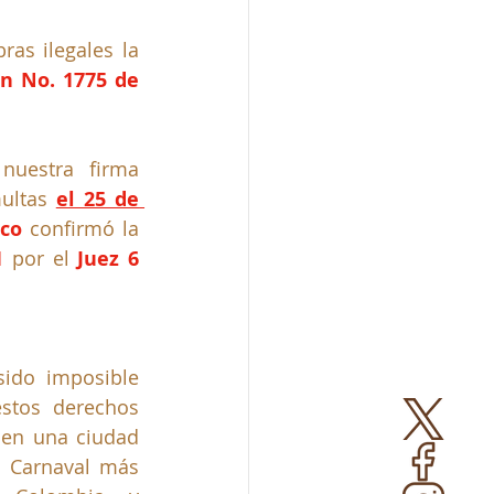
as ilegales la 
n No. 1775 de 
Posteriormente, a través de una acción popular instaurada por nuestra firma 
ultas
el 25 de 
co 
confirmó la 
1 
por el 
Juez 6 
ido imposible 
stos derechos 
 en una ciudad 
l Carnaval más 