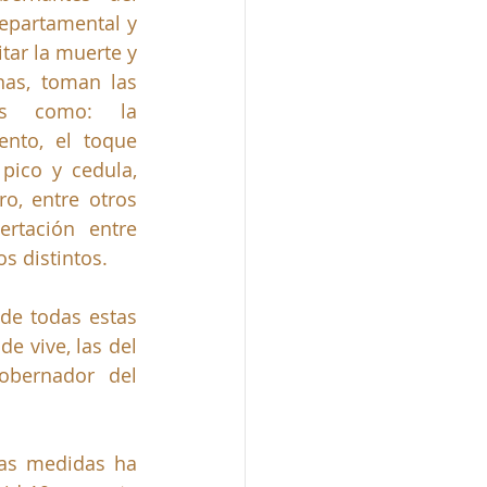
departamental y 
tar la muerte y 
nas, toman las 
s como: la 
ento, el toque 
pico y cedula, 
o, entre otros 
rtación entre 
s distintos. 
de todas estas 
 vive, las del 
obernador del 
as medidas ha 