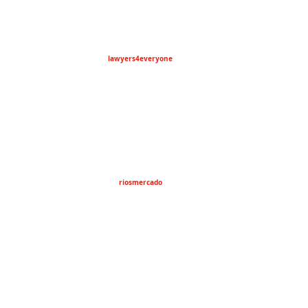
lawyers4everyone
riosmercado