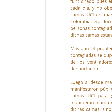
funcionado, pues e
cada día, y no obe
camas UCI en marz
Colombia, era doc
personas contagiada
dichas camas están
Más aún, el probl
contagiadas se dup
de los ventilador
denunciando.
Luego si desde mar
manifestaron públic
camas UCI para g
requirieran, cómo 
dichas camas, sino 