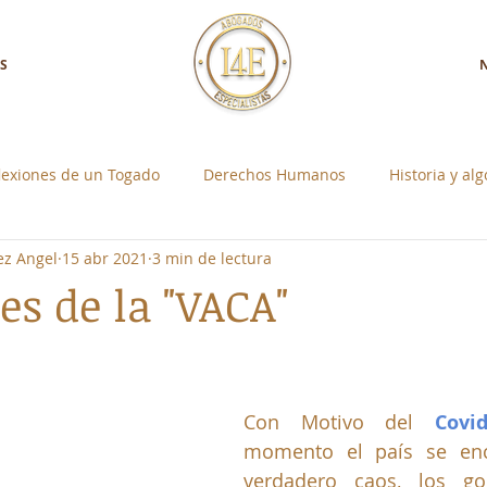
S
lexiones de un Togado
Derechos Humanos
Historia y al
ez Angel
15 abr 2021
3 min de lectura
a con Nosotros
Control Social Individual
es de la "VACA"
strellas.
Con Motivo del 
Covid
momento el país se enc
verdadero caos, los gob