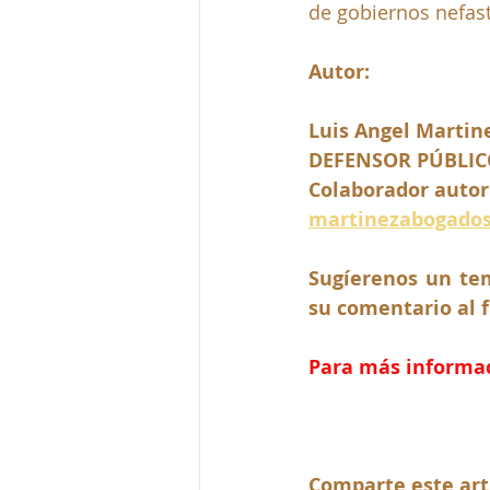
de gobiernos nefas
Autor:
Luis Angel Martin
DEFENSOR PÚBLIC
Colaborador autor
martinezabogado
Sugíerenos un tem
su comentario al f
Para más informaci
Comparte este art