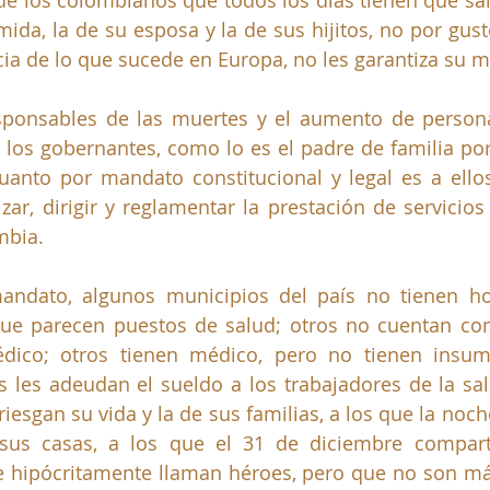
de los colombianos que todos los días tienen que sali
ida, la de su esposa y la de sus hijitos, no por gusto
ncia de lo que sucede en Europa, no les garantiza su 
sponsables de las muertes y el aumento de persona
 los gobernantes, como lo es el padre de familia por 
uanto por mandato constitucional y legal es a ellos
ar, dirigir y reglamentar la prestación de servicios 
mbia. 
ndato, algunos municipios del país no tienen hosp
que parecen puestos de salud; otros no cuentan con
dico; otros tienen médico, pero no tienen insumo
 les adeudan el sueldo a los trabajadores de la sa
iesgan su vida y la de sus familias, a los que la noch
sus casas, a los que el 31 de diciembre compart
ue hipócritamente llaman héroes, pero que no son má