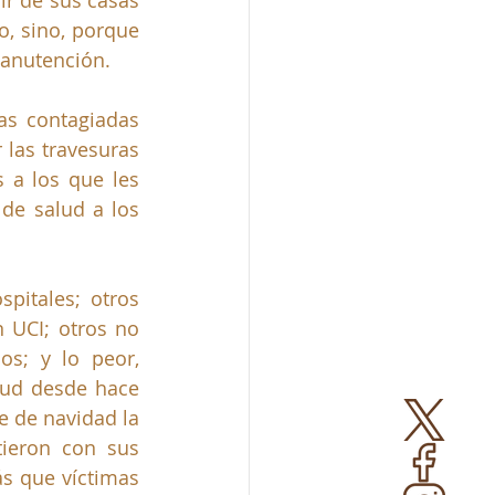
r de sus casas 
, sino, porque 
manutención.
s contagiadas 
las travesuras 
 a los que les 
de salud a los 
itales; otros 
 UCI; otros no 
s; y lo peor, 
lud desde hace 
e de navidad la 
ieron con sus 
s que víctimas 