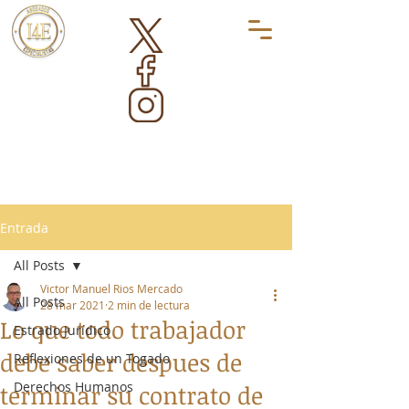
Entrada
All Posts
Victor Manuel Rios Mercado
All Posts
28 mar 2021
2 min de lectura
Lo que todo trabajador
Estrado Jurídico
debe saber despues de
Reflexiones de un Togado
Derechos Humanos
terminar su contrato de