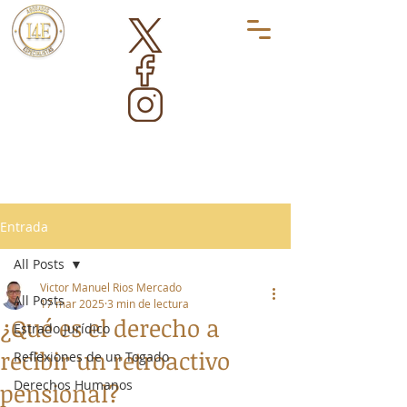
Entrada
All Posts
Victor Manuel Rios Mercado
All Posts
17 mar 2025
3 min de lectura
¿Qué es el derecho a
Estrado Jurídico
recibir un retroactivo
Reflexiones de un Togado
Derechos Humanos
pensional?