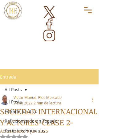
Entrada
All Posts
Victor Manuel Rios Mercado
All Posts
3 ene 2022
2 min de lectura
SOCIEDAD INTERNACIONAL
Estrado Jurídico
Y ACTORES-CLASE 2-
Reflexiones de un Togado
Derechos Humanos
Actualizado:
9 jun 2025
Obtuvo NaN de 5 estrellas.