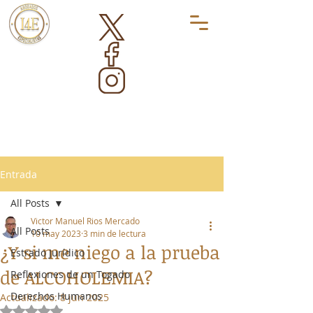
Entrada
All Posts
Victor Manuel Rios Mercado
All Posts
10 may 2023
3 min de lectura
¿Y si me niego a la prueba
Estrado Jurídico
de ALCOHOLEMIA?
Reflexiones de un Togado
Derechos Humanos
Actualizado:
8 jun 2025
Obtuvo NaN de 5 estrellas.