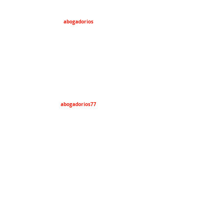
abogadorios
abogadorios77
lawyers4everyone