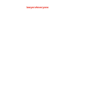
lawyers4everyone
riosmercado