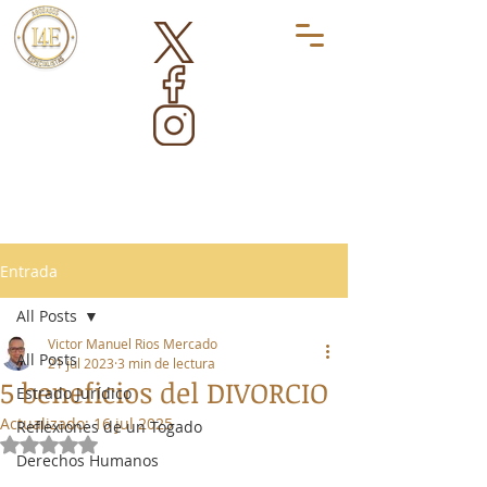
Entrada
All Posts
Victor Manuel Rios Mercado
All Posts
21 jul 2023
3 min de lectura
5 beneficios del DIVORCIO
Estrado Jurídico
Actualizado:
16 jul 2025
Reflexiones de un Togado
Obtuvo NaN de 5 estrellas.
Derechos Humanos