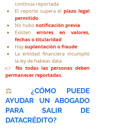
continúa reportada
El reporte supera el 
plazo legal 
permitido
No hubo 
notificación previa
Existen 
errores en valores, 
fechas o titularidad
Hay 
suplantación o fraude
La entidad financiera incumplió 
la ley de habeas data
👉 
No todas las personas deben 
permanecer reportadas
.
⚖️ 
¿CÓMO PUEDE 
AYUDAR UN ABOGADO 
PARA SALIR DE 
DATACRÉDITO?