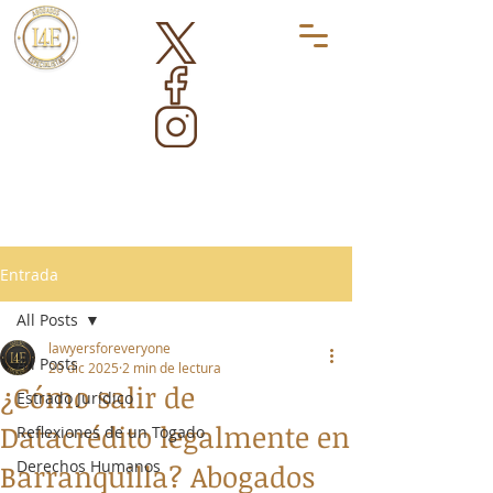
Entrada
All Posts
lawyersforeveryone
All Posts
20 dic 2025
2 min de lectura
¿Cómo salir de
Estrado Jurídico
Datacrédito legalmente en
Reflexiones de un Togado
Derechos Humanos
Barranquilla? Abogados