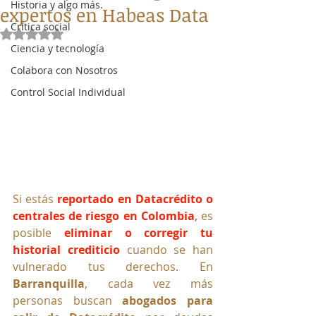
Historia y algo más.
expertos en Habeas Data
Crítica social
Obtuvo NaN de 5 estrellas.
Ciencia y tecnología
Colabora con Nosotros
Control Social Individual
Si estás 
reportado en Datacrédito o 
centrales de riesgo en Colombia
,
 es 
posible 
eliminar o corregir tu 
historial crediticio
 cuando se han 
vulnerado tus derechos. En 
Barranquilla
, cada vez más 
personas buscan 
abogados para 