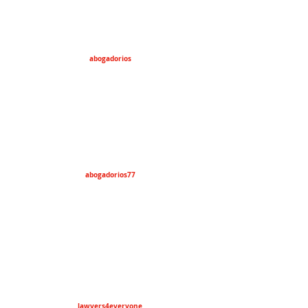
abogadorios
abogadorios77
lawyers4everyone