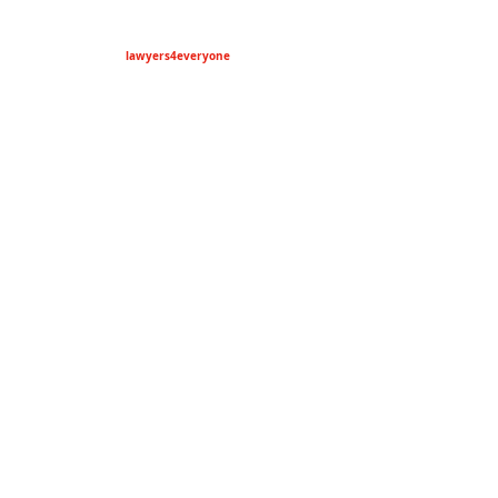
lawyers4everyone
riosmercado