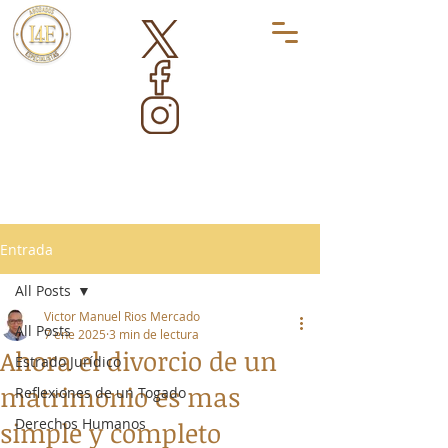
Entrada
All Posts
Victor Manuel Rios Mercado
All Posts
7 ene 2025
3 min de lectura
Ahora el divorcio de un
Estrado Jurídico
matrimonio es mas
Reflexiones de un Togado
Derechos Humanos
simple y completo