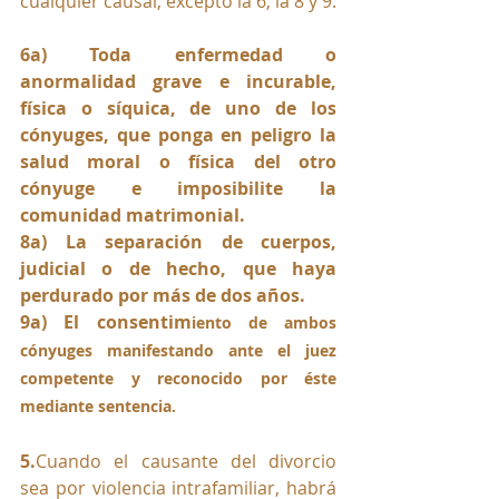
cualquier causal, excepto la 6, la 8 y 9.
6a) Toda enfermedad o 
anormalidad grave e incurable, 
física o síquica, de uno de los 
cónyuges, que ponga en peligro la 
salud moral o física del otro 
cónyuge e imposibilite la 
comunidad matrimonial.
8a) La separación de cuerpos, 
judicial o de hecho, que haya 
perdurado por más de dos años. 
9a) El consentim
iento de ambos 
cónyuges manifestando ante el juez 
competente y reconocido por éste 
mediante sentencia.
5.
Cu
ando el causante del divorcio 
sea por violencia intrafamiliar, habrá 