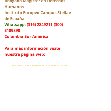
Abogado Magister en Derechos 
Humanos
Instituto Europeo Campus Stellae 
de España
Whatsapp:
(316) 2849211-(300) 
8189898
Colombia-Sur América
Para más información visite 
nuestra página web:
www.lawyers4everyone.org
Comparte este artículo y síguenos 
en nuestras Redes Sociales: