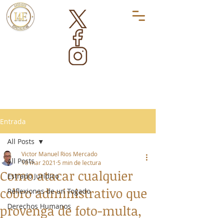
Entrada
All Posts
Victor Manuel Rios Mercado
All Posts
18 mar 2021
5 min de lectura
Como atacar cualquier
Estrado Jurídico
cobro administrativo que
Reflexiones de un Togado
Derechos Humanos
provenga de foto-multa,