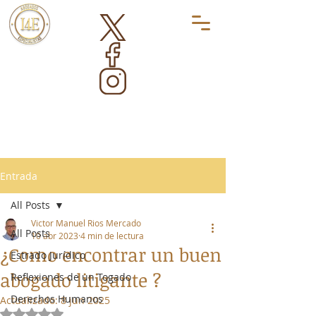
Entrada
All Posts
Victor Manuel Rios Mercado
All Posts
10 abr 2023
4 min de lectura
¿Como encontrar un buen
Estrado Jurídico
abogado litigante ?
Reflexiones de un Togado
Derechos Humanos
Actualizado:
8 jun 2025
Obtuvo NaN de 5 estrellas.