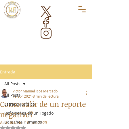
Entrada
All Posts
Victor Manuel Rios Mercado
All Posts
13 abr 2021
3 min de lectura
Como salir de un reporte
Estrado Jurídico
negativo?
Reflexiones de un Togado
Derechos Humanos
Actualizado:
10 jun 2025
Obtuvo NaN de 5 estrellas.