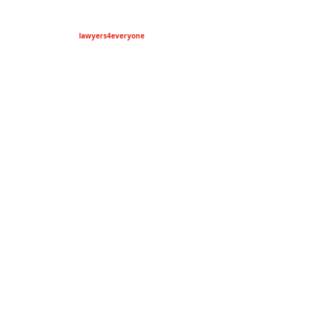
lawyers4everyone
riosmercado