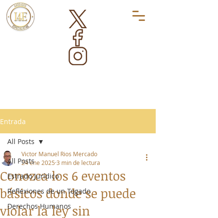
Entrada
All Posts
Victor Manuel Rios Mercado
All Posts
24 ene 2025
3 min de lectura
Conozca los 6 eventos
Estrado Jurídico
básicos donde se puede
Reflexiones de un Togado
Derechos Humanos
violar la ley sin