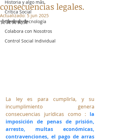
Historia y algo más.
consecuencias legales.
Crítica Social
Actualizado:
5 jun 2025
Ciencia y tecnología
Obtuvo NaN de 5 estrellas.
Colabora con Nosotros
Control Social Individual
La ley es para cumplirla, y su 
incumplimiento genera 
consecuencias jurídicas como :
la 
imposición de penas de prisión, 
arresto, multas económicas, 
contravenciones, el pago de arras 