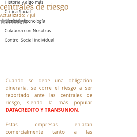
Historia y algo más.
centrales de riesgo
Crítica Social
Actualizado:
7 jul
Ciencia y tecnología
Obtuvo NaN de 5 estrellas.
Colabora con Nosotros
Control Social Individual
Cuando se debe una obligación 
dineraria, se corre el riesgo a ser 
reportado ante las centrales de 
riesgo, siendo la más popular 
DATACREDITO Y TRANSUNION
.
Estas empresas enlazan 
comercialmente tanto a las 