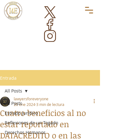
Entrada
All Posts
lawyersforeveryone
All Posts
20 ene 2024
3 min de lectura
Cuatro beneficios al no
Estrado Jurídico
estar reportado en
Reflexiones de un Togado
Derechos Humanos
DATACRÉDITO o en las