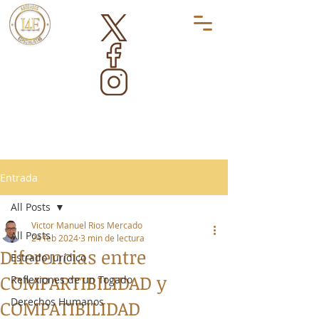
Entrada
All Posts
Victor Manuel Rios Mercado
All Posts
24 feb 2024
3 min de lectura
Diferencias entre
Estrado Jurídico
COMPARTIBILIDAD y
Reflexiones de un Togado
Derechos Humanos
COMPATIBILIDAD