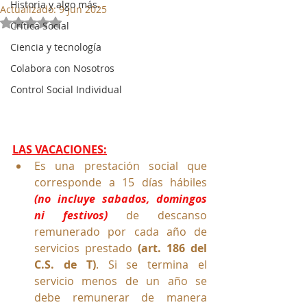
Historia y algo más.
Actualizado:
9 jun 2025
Obtuvo NaN de 5 estrellas.
Crítica Social
Ciencia y tecnología
Colabora con Nosotros
Control Social Individual
LAS VACACIONES:
Es una prestación social que 
corresponde a 15 días hábiles 
(no incluye sabados, domingos 
ni festivos) 
de descanso 
remunerado por cada año de 
servicios 
prestado
 (art. 186 del 
C.S. de T)
. Si se termina el 
servicio menos de un año se 
debe remunerar de manera 