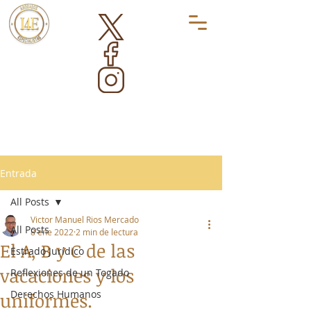
Entrada
All Posts
Victor Manuel Rios Mercado
All Posts
8 ene 2022
2 min de lectura
El A, B y C de las
Estrado Jurídico
vacaciones y los
Reflexiones de un Togado
Derechos Humanos
uniformes.