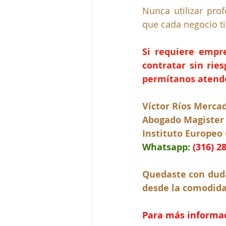
Nunca utilizar pro
que cada negocio ti
Si requiere empr
contratar sin rie
permítanos atende
Víctor Ríos Merca
Abogado Magister
Instituto Europeo
Whatsapp:
(316) 2
Quedaste con duda
desde la comodidad
Para más informaci