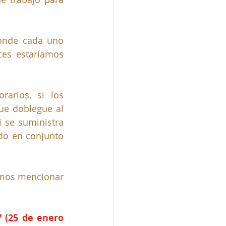
onde cada uno 
es estaríamos 
arios, si los 
ue doblegue al 
i se suministra 
do en conjunto 
emos mencionar 
 (25 de enero 