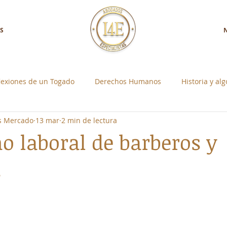
S
lexiones de un Togado
Derechos Humanos
Historia y al
os Mercado
13 mar
2 min de lectura
a con Nosotros
Control Social Individual
ho laboral de barberos y
s
strellas.