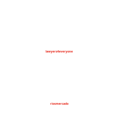
lawyers4everyone
riosmercado