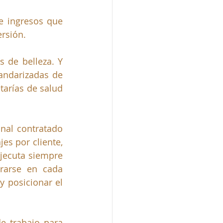
e ingresos que 
ersión.
 de belleza. Y 
por la manipulación constante del cliente debe ajustarse a normas estandarizadas de 
tarías de salud 
al contratado  
es por cliente, 
jecuta siempre 
rarse en cada 
 posicionar el 
 trabajo para 