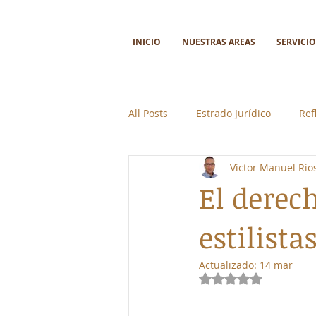
INICIO
NUESTRAS AREAS
SERVICIO
All Posts
Estrado Jurídico
Ref
Victor Manuel Ri
Ciencia y tecnología
Colabor
El derec
estilista
Actualizado:
14 mar
Obtuvo NaN de 5 e