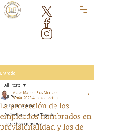
Entrada
All Posts
Victor Manuel Rios Mercado
All Posts
8 mar 2023
4 min de lectura
La protección de los
Estrado Jurídico
empleados nombrados en
Reflexiones de un Togado
Derechos Humanos
provisionalidad y los de