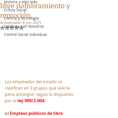
Historia y algo más.
libre nombramiento y
Crítica Social
remoción.
Ciencia y tecnología
Actualizado:
8 jun 2025
Colabora con Nosotros
Obtuvo NaN de 5 estrellas.
Control Social Individual
Los empleados del estado se 
clasifican en 3 grupos que vale la 
pena distinguir según lo dispuesto 
por la 
ley 909/2.004:
a) 
Empleos públicos de libre 