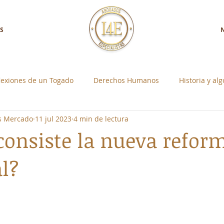
S
lexiones de un Togado
Derechos Humanos
Historia y al
os Mercado
11 jul 2023
4 min de lectura
a con Nosotros
Control Social Individual
consiste la nueva refor
l?
strellas.