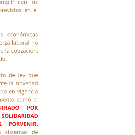
mplir con los  
principios de universalidad, solidaridad y eficiencia en los términos previstos en el 
s económicas 
rza laboral no 
 la cotización, 
do.
to de ley que 
nte la novedad 
do en vigencia 
 sólo se habla de dos y que se distiguen actualmente como el 
TRADO POR 
 SOLIDARIDAD 
 PORVENIR, 
. Los nuevos  regímenes se denominan sistemas de 