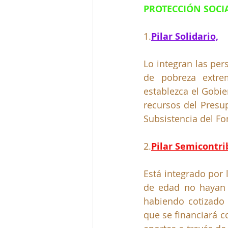
PROTECCIÓN SOCI
1.
Pilar Solidario,
Lo integran las per
de pobreza extrem
establezca el Gobie
recursos del Presu
Subsistencia del Fo
2.
Pilar Semicontri
Está integrado por 
de edad no hayan c
habiendo cotizado 
que se financiará c