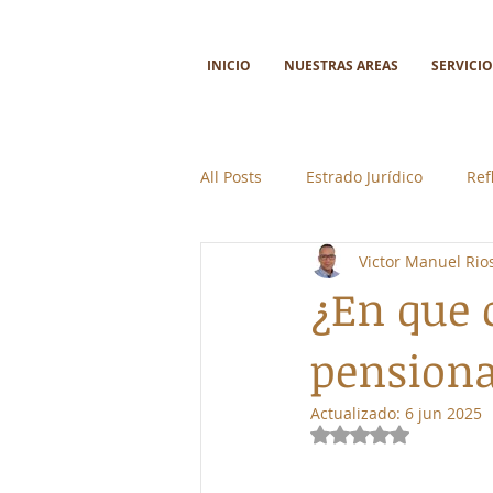
INICIO
NUESTRAS AREAS
SERVICIO
All Posts
Estrado Jurídico
Ref
Victor Manuel Ri
Ciencia y tecnología
Colabor
¿En que 
pensiona
Actualizado:
6 jun 2025
Obtuvo NaN de 5 e