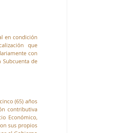
l en condición 
alización que 
dariamente con 
a Subcuenta de 
cinco (65) años 
 contributiva 
io Económico, 
on sus propios 