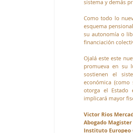
sistema y demás pre
Como todo lo nuevo
esquema pensional 
su autonomía o libe
financiación colect
Ojalá este este nue
promueva en su lu
sostienen el sis
económica (como s
otorga el Estado 
implicará mayor fisc
Victor Rios Merca
Abogado Magister
Instituto Europeo