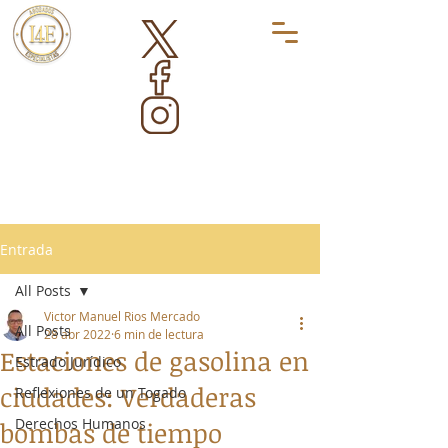
Entrada
All Posts
Victor Manuel Rios Mercado
All Posts
28 abr 2022
6 min de lectura
Estaciones de gasolina en
Estrado Jurídico
ciudades: Verdaderas
Reflexiones de un Togado
Derechos Humanos
bombas de tiempo