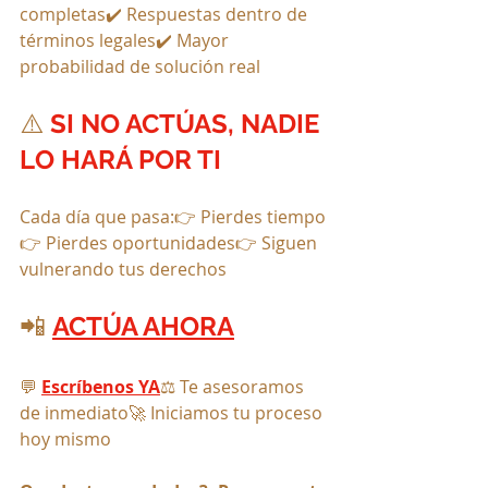
completas✔️ Respuestas dentro de 
términos legales✔️ Mayor 
probabilidad de solución real
⚠️ 
SI NO ACTÚAS, NADIE 
LO HARÁ POR TI
Cada día que pasa:👉 Pierdes tiempo
👉 Pierdes oportunidades👉 Siguen 
vulnerando tus derechos
📲 
ACTÚA AHORA
💬 
Escríbenos YA
⚖️ Te asesoramos 
de inmediato🚀 Iniciamos tu proceso 
hoy mismo