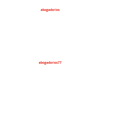
abogadorios
abogadorios77
lawyers4everyone