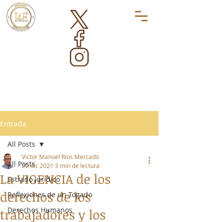
Entrada
All Posts
Victor Manuel Rios Mercado
All Posts
20 dic 2021
3 min de lectura
La VIGENCIA de los
Estrado Jurídico
derechos de los
Reflexiones de un Togado
Derechos Humanos
trabajadores y los