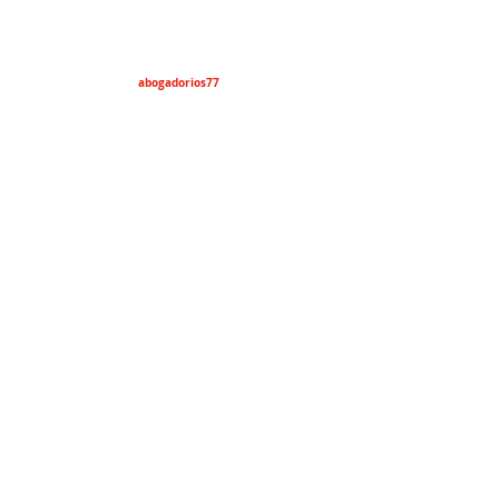
abogadorios77
lawyers4everyone
riosmercado