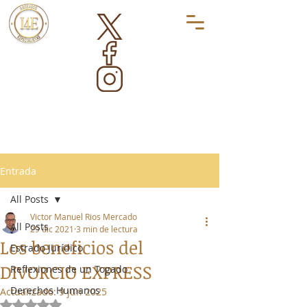
Entrada
All Posts
Victor Manuel Rios Mercado
All Posts
29 dic 2021
3 min de lectura
Los beneficios del
Estrado Jurídico
DIVORCIO EXPRESS
Reflexiones de un Togado
Derechos Humanos
Actualizado:
9 jun 2025
Obtuvo NaN de 5 estrellas.