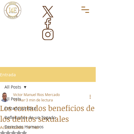
Entrada
All Posts
Victor Manuel Rios Mercado
All Posts
13 mar
3 min de lectura
Los contados beneficios de
Estrado Jurídico
los delitos sexuales
Reflexiones de un Togado
Derechos Humanos
Actualizado:
19 mar
Obtuvo NaN de 5 estrellas.