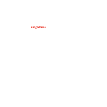
abogadorios
abogadorios77