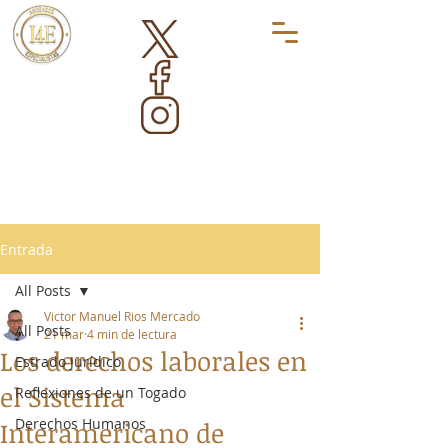
Entrada
All Posts
Victor Manuel Rios Mercado
All Posts
21 mar
4 min de lectura
Los derechos laborales en
Estrado Jurídico
el Sistema
Reflexiones de un Togado
Derechos Humanos
Interamericano de