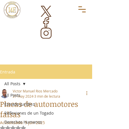
Entrada
All Posts
Victor Manuel Rios Mercado
All Posts
27 may 2024
3 min de lectura
Placas de automotores
Estrado Jurídico
falsas
Reflexiones de un Togado
Derechos Humanos
Actualizado:
5 jun 2025
Obtuvo NaN de 5 estrellas.