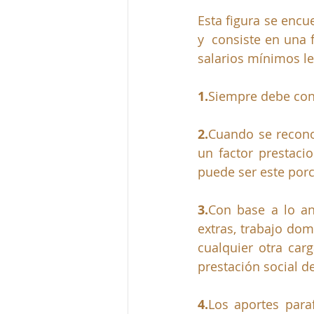
Esta figura se encu
y  consiste en una 
salarios mínimos le
1.
Siempre debe cons
2.
Cu
ando se recono
un factor prestacio
puede ser este porc
3.
Co
n base a lo an
extras, trabajo domi
cualquier otra carg
prestación social de
4.
Los aportes paraf