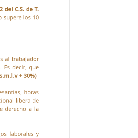
art. 132 del C.S. de T. 
 supere los 10 
 al trabajador 
 Es decir, que 
 s.m.l.v + 30%)
santías, horas 
ional libera de 
 derecho a la  
os laborales y 