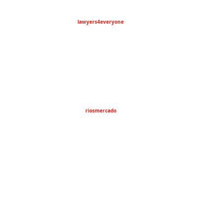
lawyers4everyone
riosmercado