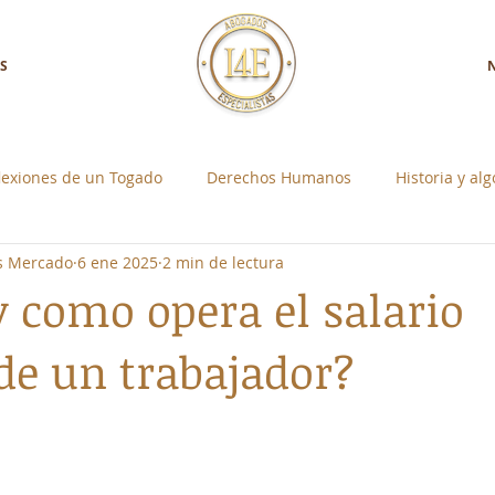
S
lexiones de un Togado
Derechos Humanos
Historia y al
os Mercado
6 ene 2025
2 min de lectura
a con Nosotros
Control Social Individual
y como opera el salario
 de un trabajador?
strellas.