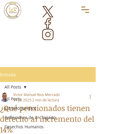
Entrada
All Posts
Victor Manuel Rios Mercado
All Posts
31 jul 2025
2 min de lectura
¿Qué pensionados tienen
Estrado Jurídico
derecho al incremento del
Reflexiones de un Togado
Derechos Humanos
14%