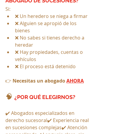
ABOGADO DE SUCESIONES?
Si:
❌ Un heredero se niega a firmar
❌ Alguien se apropió de los 
bienes
❌ No sabes si tienes derecho a 
heredar
❌ Hay propiedades, cuentas o 
vehículos
❌ El proceso está detenido
👉 
Necesitas un abogado 
AHORA
🧠 
¿POR QUÉ ELEGIRNOS?
✔️ Abogados especializados en 
derecho sucesoral✔️ Experiencia real 
en sucesiones complejas✔️ Atención 