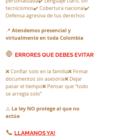
personalizada✔️ Lenguaje claro, sin 
tecnicismos✔️ Cobertura nacional✔️ 
Defensa agresiva de tus derechos
📍 
Atendemos presencial y 
virtualmente en toda Colombia
🛑 
ERRORES QUE DEBES EVITAR
❌ Confiar solo en la familia❌ Firmar 
documentos sin asesoría❌ Dejar 
pasar el tiempo❌ Pensar que “todo 
se arregla solo”
⚠️ 
La ley NO protege al que no 
actúa
📞
LLAMANOS YA!