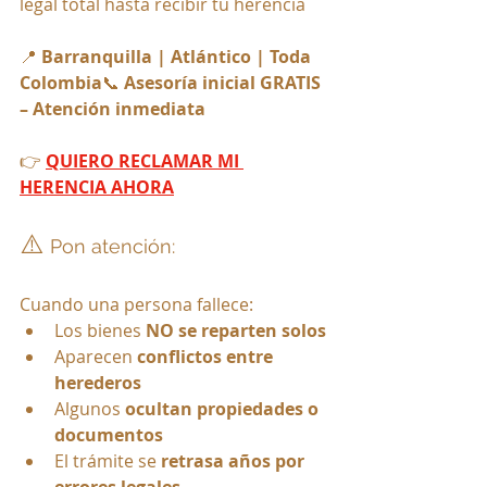
legal total hasta recibir tu herencia
📍 
Barranquilla | Atlántico | Toda 
Colombia
📞 
Asesoría inicial GRATIS 
– Atención inmediata
👉 
QUIERO RECLAMAR MI 
HERENCIA AHORA
⚠️ 
Pon atención: 
Cuando una persona fallece:
Los bienes 
NO se reparten solos
Aparecen 
conflictos entre 
herederos
Algunos 
ocultan propiedades o 
documentos
El trámite se 
retrasa años por 
errores legales