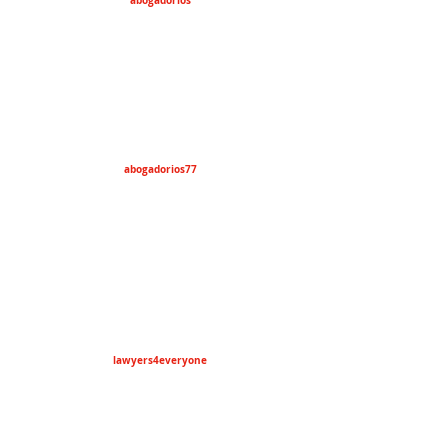
abogadorios
abogadorios77
lawyers4everyone