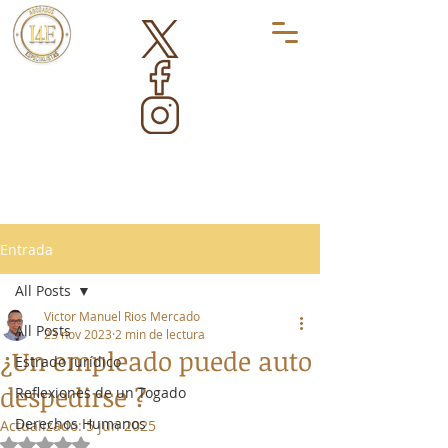
Entrada
All Posts
Victor Manuel Rios Mercado
All Posts
23 nov 2023
2 min de lectura
¿Un empleado puede auto
Estrado Jurídico
despedirse ?
Reflexiones de un Togado
Derechos Humanos
Actualizado:
5 jun 2025
Obtuvo NaN de 5 estrellas.