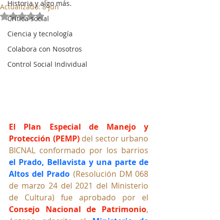
Historia y algo más.
Actualizado:
8 jun
Obtuvo NaN de 5 estrellas.
Crítica social
Ciencia y tecnología
Colabora con Nosotros
Control Social Individual
El Plan Especial de Manejo y 
Protección (PEMP)
 del sector urbano 
BICNAL conformado por los barrios 
el Prado, Bellavista y una parte de 
Altos del Prado 
(Resolución DM 068 
de marzo 24 del 2021 del Ministerio 
de Cultura) fue aprobado por el 
Consejo Nacional de Patrimonio
, 