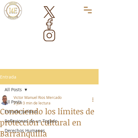
Entrada
All Posts
Victor Manuel Rios Mercado
All Posts
2 jun
3 min de lectura
Conociendo los límites de
Estrado Jurídico
protección cultural en
Reflexiones de un Togado
Derechos Humanos
Barranquilla