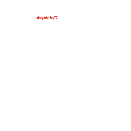
abogadorios77
lawyers4everyone
riosmercado