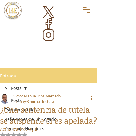
Entrada
All Posts
Victor Manuel Rios Mercado
All Posts
27 may
3 min de lectura
¿Una sentencia de tutela
Estrado Jurídico
se suspende si es apelada?
Reflexiones de un Togado
Derechos Humanos
Actualizado:
29 jul
Obtuvo NaN de 5 estrellas.