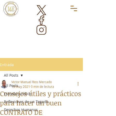
Entrada
All Posts
Victor Manuel Rios Mercado
All Posts
16 may 2021
3 min de lectura
Consejos útiles y prácticos
Estrado Jurídico
para hacer un buen
Reflexiones de un Togado
Derechos Humanos
CONTRATO DE