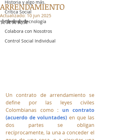
Historia y algo más.
ARRENDAMIENTO
Crítica Social
Actualizado:
10 jun 2025
Ciencia y tecnología
Obtuvo NaN de 5 estrellas.
Colabora con Nosotros
Control Social Individual
Un contrato de arrendamiento se 
define por las leyes civiles 
Colombianas como : 
un contrato 
(acuerdo de voluntades)
 en que las 
dos partes se obligan 
recíprocamente, la una a conceder el 
goce de una cosa, o a ejecutar una 