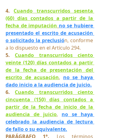
4. 
Cuando transcurridos sesenta 
(60) días contados a partir de la 
fecha de imputación
no se hubiere 
presentado el escrito de acusación 
o solicitado la preclusió
n, conforme 
a lo dispuesto en el Artículo 294.
5. 
Cuando transcurridos ciento 
veinte (120) días contados a partir 
de la fecha de presentación del 
escrito de acusación
, 
no se haya 
dado inicio a la audiencia de juicio.
6. 
Cuando transcurridos ciento 
cincuenta (150) días contados a 
partir de la fecha de inicio de la 
audiencia de juicio
, 
no se haya 
celebrado la audiencia de lectura 
de fallo o su equivalente.
PARÁGRAFO 1°.
 Los términos 