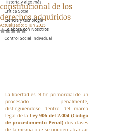
Historia y algo más.
constitucional de los
Crítica Social
derechos adquiridos
Ciencia y tecnología
Actualizado:
5 jun 2025
Colabora con Nosotros
Obtuvo NaN de 5 estrellas.
Control Social Individual
La libertad es el fin primordial de un 
procesado penalmente, 
distinguiéndose dentro del marco 
legal de la 
Ley 906 del 2.004 (Código 
de procedimiento Penal)
 dos clases 
de la misma que se pueden alcanzar 