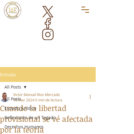
Entrada
All Posts
Victor Manuel Rios Mercado
All Posts
10 mar 2024
5 min de lectura
Cuando la libertad
Estrado Jurídico
provisional se vé afectada
Reflexiones de un Togado
Derechos Humanos
por la teoría