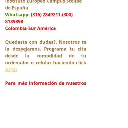
Instituto Europeo Campus Stellae 
de España
Whatsapp:
(316) 2849211-(300) 
8189898
Colombia-Sur América
Quedaste con dudas?. Nosotros te 
la despejamos. Programa tu cita 
desde la comodidad de tu 
ordenador o celular haciendo click 
AQUI
Para más información de nuestros 
servicios legales visite nuestra 
página web:
www.lawyers4everyone.org
Comparte este artículo y síguenos 