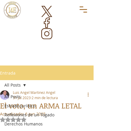
Entrada
All Posts
Luis Angel Martinez Angel
All Posts
31 jul 2023
2 min de lectura
El voto, un ARMA LETAL
Estrado Jurídico
Actualizado:
6 jun 2025
Reflexiones de un Togado
Obtuvo NaN de 5 estrellas.
Derechos Humanos