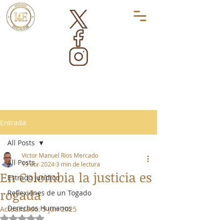
Entrada
All Posts
Victor Manuel Rios Mercado
All Posts
13 abr 2024
3 min de lectura
En Colombia la justicia es
Estrado Jurídico
rogada
Reflexiones de un Togado
Derechos Humanos
Actualizado:
5 jun 2025
Obtuvo NaN de 5 estrellas.