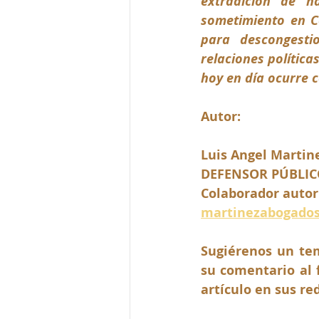
extradición de n
sometimiento en C
para descongestio
relaciones política
hoy en día ocurre c
Autor:
Luis Angel Martin
DEFENSOR PÚBLIC
Colaborador autor
martinezabogado
Sugiérenos un tem
su comentario al f
artículo en sus re