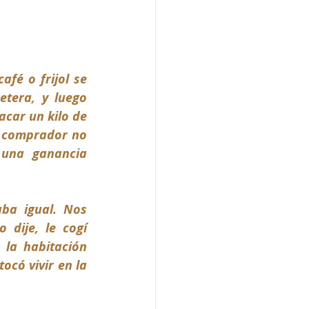
fé o frijol se 
tera, y luego 
car un kilo de 
 comprador no 
 una ganancia 
a igual. Nos 
ije, le cogí 
la habitación 
ó vivir en la 