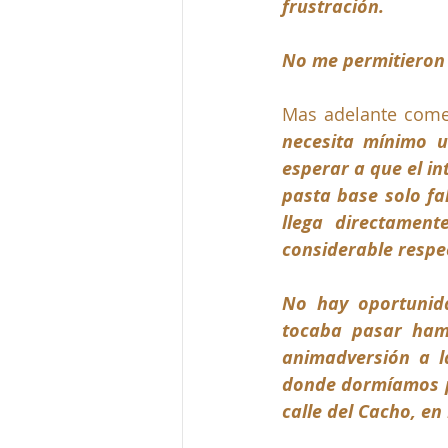
frustración. 
No me permitieron
Mas adelante comen
necesita mínimo u
esperar a que el in
pasta base solo fa
llega directament
considerable respec
No hay oportunida
tocaba pasar ham
animadversión a l
donde dormíamos po
calle del Cacho, en