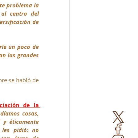
te problema la 
al centro del 
rsificación de 
le un poco de 
an las grandes 
pre se habló de 
iación de la 
díamos cosas, 
y éticamente 
les pidió: no 