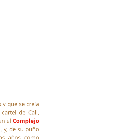
y que se creía 
cartel de Cali, 
n el 
Complejo 
, y, de su puño 
los años como 