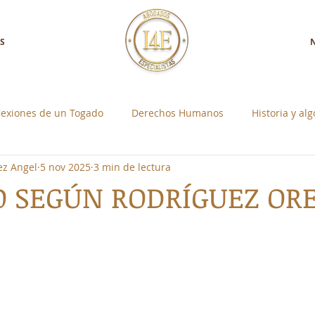
S
lexiones de un Togado
Derechos Humanos
Historia y al
ez Angel
5 nov 2025
3 min de lectura
a con Nosotros
Control Social Individual
O SEGÚN RODRÍGUEZ OR
strellas.