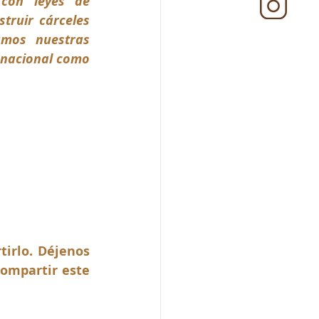
con leyes de 
ruir cárceles 
amos nuestras 
 nacional como 
irlo. Déjenos 
ompartir este 