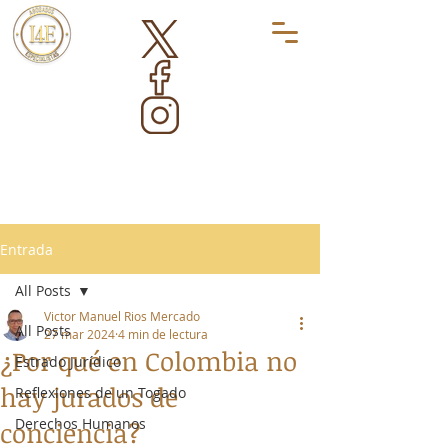
Entrada
All Posts
Victor Manuel Rios Mercado
All Posts
27 mar 2024
4 min de lectura
¿Por qué en Colombia no
Estrado Jurídico
hay jurados de
Reflexiones de un Togado
Derechos Humanos
conciencia?