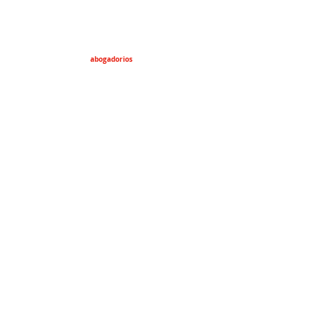
abogadorios
abogadorios77
lawyers4everyone