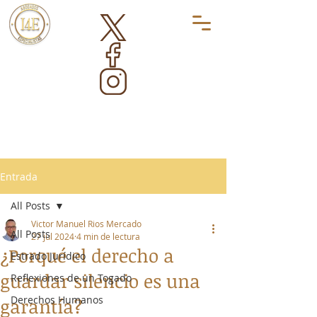
Entrada
All Posts
Victor Manuel Rios Mercado
All Posts
27 jul 2024
4 min de lectura
¿Porqué el derecho a
Estrado Jurídico
guardar silencio es una
Reflexiones de un Togado
Derechos Humanos
garantía?