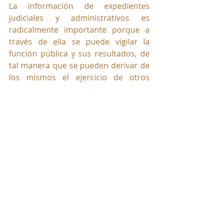
La información de expedientes 
judiciales y administrativos es 
radicalmente importante porque a 
través de ella se puede vigilar la 
función pública y sus resultados, de 
tal manera que se pueden derivar de 
los mismos el ejercicio de otros 
derechos como el de denunciar 
delitos y faltas disciplinarias.
Víctor Ríos Mercado
Abogado Magister en Derechos 
Humanos
Instituto Europeo Campus Stellae 
de España
Whatsapp:
(316) 2849211-(300) 
8189898
Quedaste con dudas?. Necesita 