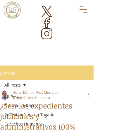
Entrada
All Posts
Victor Manuel Rios Mercado
All Posts
6 may
7 min de lectura
¿Son los expedientes
Estrado Jurídico
judiciales y
Reflexiones de un Togado
Derechos Humanos
administrativos 100%