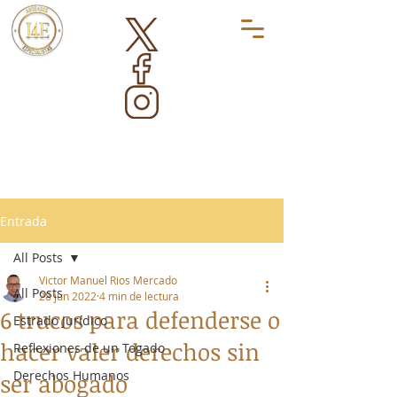
Entrada
All Posts
Victor Manuel Rios Mercado
All Posts
28 jun 2022
4 min de lectura
6 trucos para defenderse o
Estrado Jurídico
hacer valer derechos sin
Reflexiones de un Togado
Derechos Humanos
ser abogado