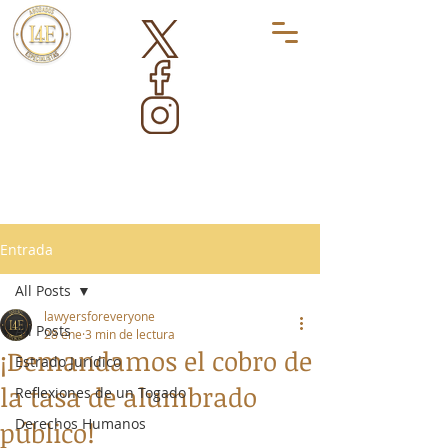
Entrada
All Posts
lawyersforeveryone
All Posts
28 ene
3 min de lectura
¡Demandamos el cobro de
Estrado Jurídico
la tasa de alumbrado
Reflexiones de un Togado
Derechos Humanos
público!