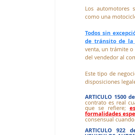
Los automotores s
como una motociclet
Todos sin excepció
de tránsito de la
venta, un trámite o
del vendedor al com
Este tipo de negoc
disposiciones legal
ARTICULO 1500 de
contrato es real cu
que se refiere; 
e
formalidades espe
consensual cuando 
ARTICULO 922 d