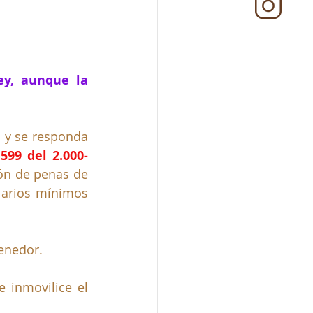
y, aunque la 
 y se responda 
599 del 2.000-
ón de penas de 
larios mínimos 
tenedor.
 inmovilice el 