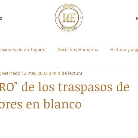
S
lexiones de un Togado
Derechos Humanos
Historia y al
os Mercado
12 may 2023
3 min de lectura
a con Nosotros
Control Social Individual
RO" de los traspasos de
res en blanco
strellas.