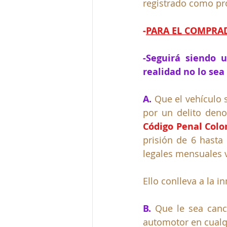
registrado como pro
-
PARA EL COMPRA
-Seguirá siendo u
realidad no lo sea 
A. 
Que el vehículo 
por un delito den
Código Penal Colo
prisión de 6 hasta 
legales mensuales v
Ello conlleva a la i
B. 
Q
ue le sea canc
automotor en cualq