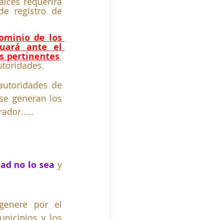
íces requerirá 
e registro de 
ominio de los 
uará ante el 
s pertinentes
. 
utoridades. 
autoridades de 
se generan los 
dor.....
dad no lo sea
 y 
enere por el 
nicipios y los 