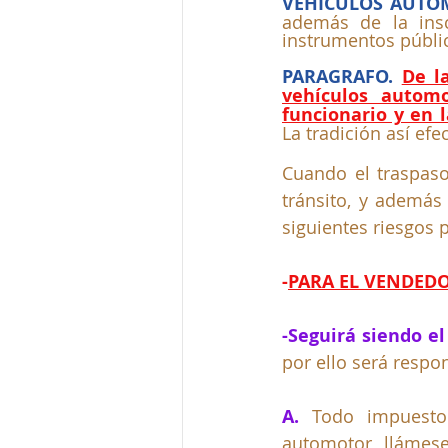
VEHICULOS AUTO
además de la inscr
instrumentos públic
PARAGRAFO.
De l
vehículos automo
funcionario y en 
La tradición así ef
Cuando el traspaso
tránsito, y además
siguientes riesgos 
-
PARA EL VENDEDO
-Seguirá siendo el
por ello será respo
A. 
Todo impuesto
automotor, llámese