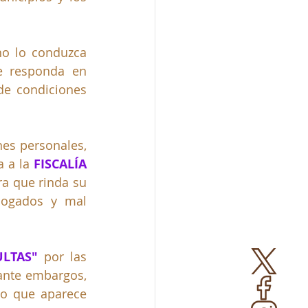
o lo conduzca 
e responda en 
de condiciones 
es personales, 
 a la 
FISCALÍA 
ra que rinda su 
bogados y mal 
LTAS"
 por las 
ante embargos, 
o que aparece 