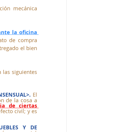
ción mecánica 
te la oficina 
ato de compra 
regado el bien 
las siguientes 
NSENSUAL>. 
El 
n de la cosa a 
a de ciertas 
cto civil; y es 
UEBLES Y DE 