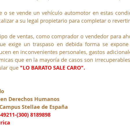
 o se vende un vehículo automotor en estas condic
izar a su legal propietario para completar o revertir 
tipo de ventas, como comprador o vendedor para ahor
ue exige un traspaso en debida forma se expone 
ucen en inconvenientes personales, gastos adicionale
micas que en la mayoría de casos son irrecuperable
ular que 
"LO BARATO SALE CARO".
do
 en Derechos Humanos
 Campus Stellae de España
849211-(300) 8189898
rica