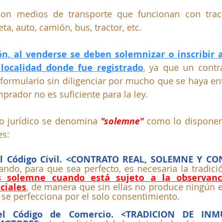
on medios de transporte que funcionan con trac
a, auto, camión, bus, tractor, etc. 
n, al venderse se deben solemnizar o inscribir an
 localidad donde fue registrado
, ya que un contr
 formulario sin diligenciar por mucho que se haya ent
prador no es suficiente para la ley.
io jurídico se denomina 
"solemne"
 como lo disponen 
es:
l Código Civil. <CONTRATO REAL, SOLEMNE Y CO
ando, para que sea perfecto, es necesaria la tradició
s solemne cuando está sujeto a la observanci
ciales
, de manera que sin ellas no produce ningún efe
se perfecciona por el solo consentimiento. 
el Código de Comercio. <TRADICION DE INM