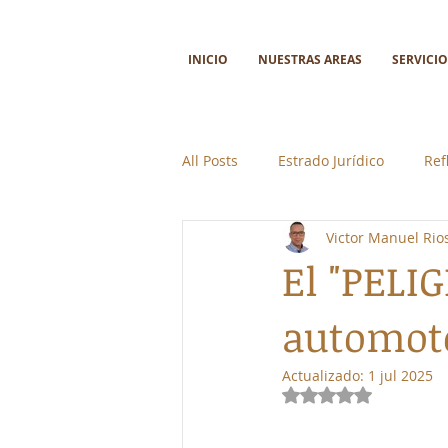
INICIO
NUESTRAS AREAS
SERVICIO
All Posts
Estrado Jurídico
Ref
Victor Manuel Ri
Ciencia y tecnología
Colabor
El "PELIG
automoto
Actualizado:
1 jul 2025
Obtuvo NaN de 5 e