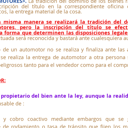
MOTORES>.
 La tradición del dominio de los bienes ra
ipción del título en la correspondiente oficina d
os, la entrega material de la cosa. 
a misma manera se realizará la tradición del d
tores, pero la inscripción del título se efect
la forma que determinen las disposiciones legale
ectuada será reconocida y bastará ante cualesquiera a
 de un automotor no se realiza y finaliza ante las 
 se realiza la entrega de automotor a otra persona 
peligrosos tanto para el vendedor como para el compra
R:
 propietario del bien ante la ley, aunque la reali
nsable de :
 y cobro coactivo mediante embargos que se g
 de rodamiento o tasa de tránsito que fijen los mu